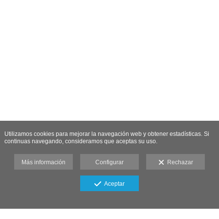
Utilizamos cookies para mejorar la navegación web y obtener estadísticas. Si
continuas navegando, consideramos que aceptas su uso.
Más información
Configurar
Rechazar
Aceptar